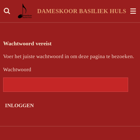
Ga
DAMESKOOR BASILIEK HULST
direct
naar
de
hoofdinhoud
Wachtwoord vereist
Voer het juiste wachtwoord in om deze pagina te bezoeken.
Wachtwoord
INLOGGEN