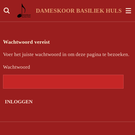
Ga
DAMESKOOR BASILIEK HULST
direct
naar
de
hoofdinhoud
Wachtwoord vereist
Voer het juiste wachtwoord in om deze pagina te bezoeken.
Wachtwoord
INLOGGEN