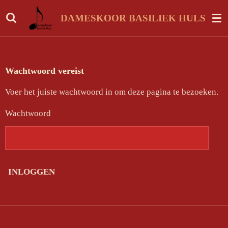
Ga
DAMESKOOR BASILIEK HULST
direct
naar
de
hoofdinhoud
Wachtwoord vereist
Voer het juiste wachtwoord in om deze pagina te bezoeken.
Wachtwoord
INLOGGEN