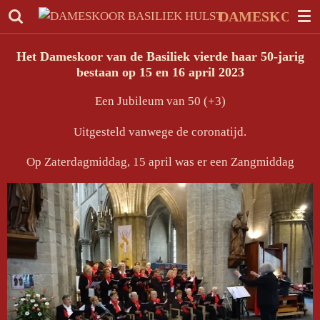
Ga
DAMESKOOR B
direct
naar
Het Dameskoor van de Basiliek vierde haar 50-jarig
de
bestaan op 15 en 16 april 2023
hoofdinhoud
Een Jubileum van 50 (+3)
Uitgesteld vanwege de coronatijd.
Op Zaterdagmiddag, 15 april was er een Zangmiddag