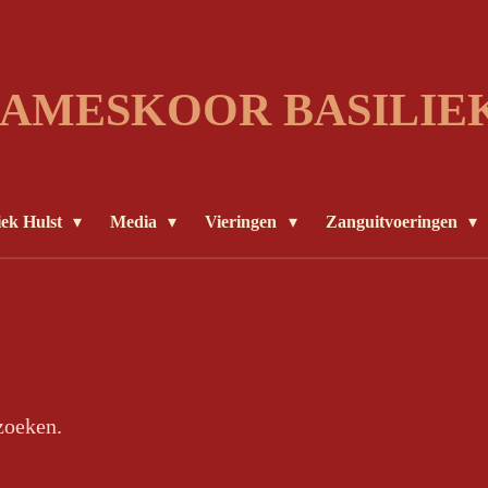
AMESKOOR BASILIE
iek Hulst
Media
Vieringen
Zanguitvoeringen
zoeken.