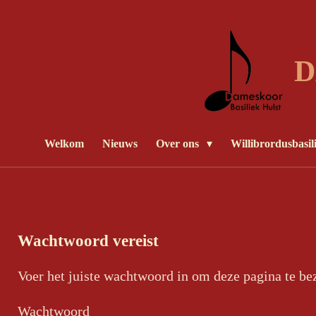
Ga
direct
naar
D
de
hoofdinhoud
Welkom
Nieuws
Over ons
Willibrordusbasil
Wachtwoord vereist
Voer het juiste wachtwoord in om deze pagina te be
Wachtwoord